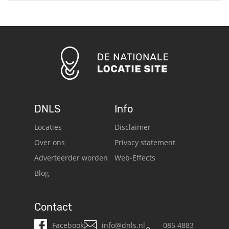
DNLS
Info
Locaties
Disclaimer
Over ons
Privacy statement
Adverteerder worden
Web-Effects
Blog
Contact
Facebook
info@dnls.nl
085 4883