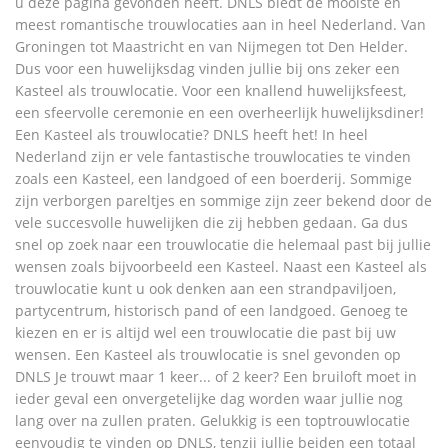
u deze pagina gevonden heeft. DNLS biedt de mooiste en
meest romantische trouwlocaties aan in heel Nederland. Van
Groningen tot Maastricht en van Nijmegen tot Den Helder.
Dus voor een huwelijksdag vinden jullie bij ons zeker een
Kasteel als trouwlocatie. Voor een knallend huwelijksfeest,
een sfeervolle ceremonie en een overheerlijk huwelijksdiner!
Een Kasteel als trouwlocatie? DNLS heeft het! In heel
Nederland zijn er vele fantastische trouwlocaties te vinden
zoals een Kasteel, een landgoed of een boerderij. Sommige
zijn verborgen pareltjes en sommige zijn zeer bekend door de
vele succesvolle huwelijken die zij hebben gedaan. Ga dus
snel op zoek naar een trouwlocatie die helemaal past bij jullie
wensen zoals bijvoorbeeld een Kasteel. Naast een Kasteel als
trouwlocatie kunt u ook denken aan een strandpaviljoen,
partycentrum, historisch pand of een landgoed. Genoeg te
kiezen en er is altijd wel een trouwlocatie die past bij uw
wensen. Een Kasteel als trouwlocatie is snel gevonden op
DNLS Je trouwt maar 1 keer... of 2 keer? Een bruiloft moet in
ieder geval een onvergetelijke dag worden waar jullie nog
lang over na zullen praten. Gelukkig is een toptrouwlocatie
eenvoudig te vinden op DNLS, tenzij jullie beiden een totaal