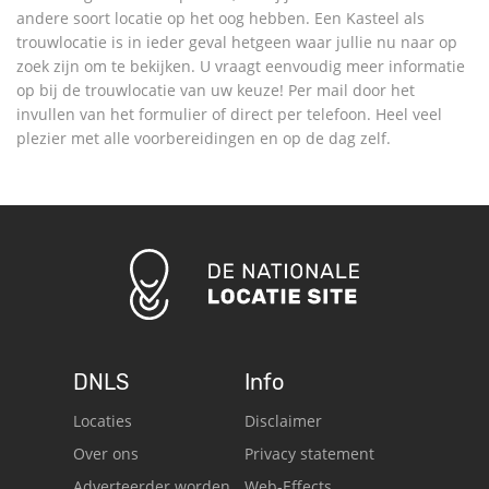
andere soort locatie op het oog hebben. Een Kasteel als
trouwlocatie is in ieder geval hetgeen waar jullie nu naar op
zoek zijn om te bekijken. U vraagt eenvoudig meer informatie
op bij de trouwlocatie van uw keuze! Per mail door het
invullen van het formulier of direct per telefoon. Heel veel
plezier met alle voorbereidingen en op de dag zelf.
DNLS
Info
Locaties
Disclaimer
Over ons
Privacy statement
Adverteerder worden
Web-Effects