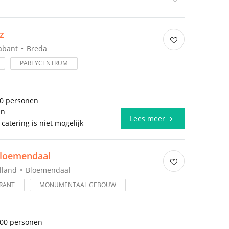
z
abant
Breda
PARTYCENTRUM
00 personen
en
Lees meer
 catering is niet mogelijk
Bloemendaal
lland
Bloemendaal
RANT
MONUMENTAAL GEBOUW
100 personen