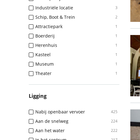
Industriële locatie
3
Schip, Boot & Trein
2
Attractiepark
1
Boerderij
1
Herenhuis
1
Kasteel
1
Museum
1
Theater
1
Ligging
Nabij openbaar vervoer
425
Aan de snelweg
224
Aan het water
222
In het centrum
217