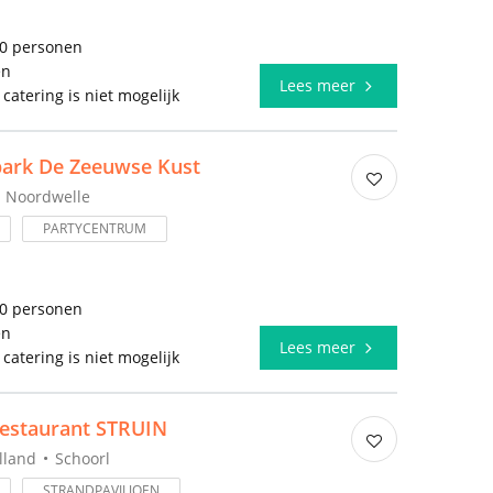
20 personen
en
Lees meer
 catering is niet mogelijk
park De Zeeuwse Kust
Noordwelle
PARTYCENTRUM
00 personen
en
Lees meer
 catering is niet mogelijk
restaurant STRUIN
lland
Schoorl
STRANDPAVILJOEN