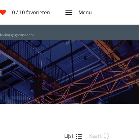
0
/ 10 favorieten
Menu
leving gegarandeerd
i
Lijst
Kaart