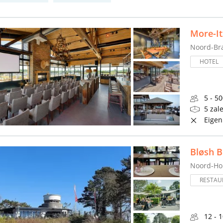
More-It
Noord-Br
HOTEL
5 - 5
5 zal
Eigen
Bløsh 
Noord-Ho
RESTAU
12 - 