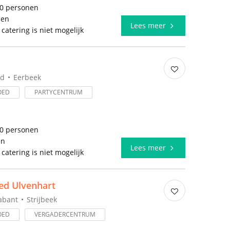
00 personen
len
Lees meer
 catering is niet mogelijk
nd
Eerbeek
OED
PARTYCENTRUM
50 personen
en
Lees meer
 catering is niet mogelijk
ed Ulvenhart
abant
Strijbeek
OED
VERGADERCENTRUM