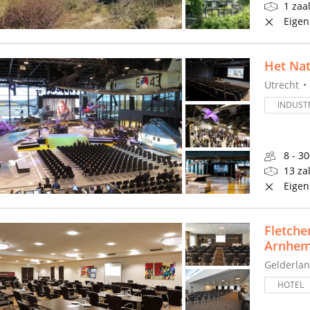
1 zaa
Eigen
Het Nat
Utrecht
INDUSTR
8 - 3
13 za
Eigen
Fletche
Arnhe
Gelderla
HOTEL