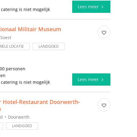
l
Lees meer
 catering is niet mogelijk
ionaal Militair Museum
Soest
IËLE LOCATIE
LANDGOED
000 personen
len
Lees meer
 catering is niet mogelijk
r Hotel-Restaurant Doorwerth-
m
nd
Doorwerth
LANDGOED