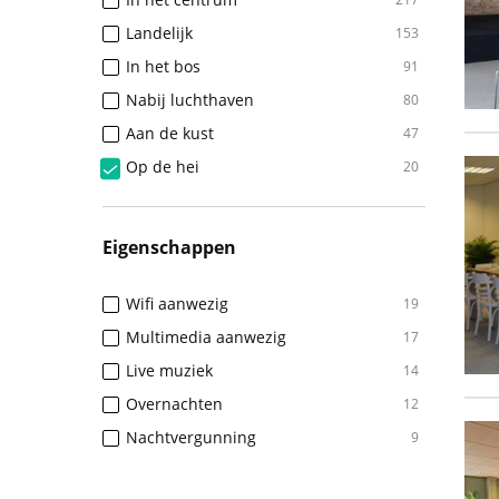
Landelijk
153
In het bos
91
Nabij luchthaven
80
Aan de kust
47
Op de hei
20
Eigenschappen
Wifi aanwezig
19
Multimedia aanwezig
17
Live muziek
14
Overnachten
12
Nachtvergunning
9