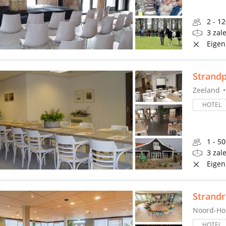
2 - 1
3 zal
Eigen
Strand
Zeeland
HOTEL
1 - 5
3 zal
Eigen
Strand
Noord-Ho
HOTEL