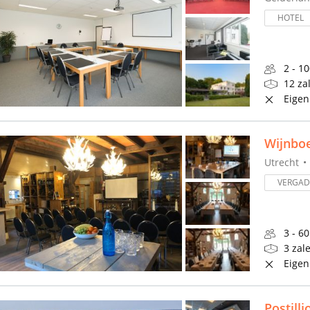
HOTEL
2 - 1
12 za
Eigen
Wijnboe
Utrecht
VERGA
3 - 6
3 zal
Eigen
Postill