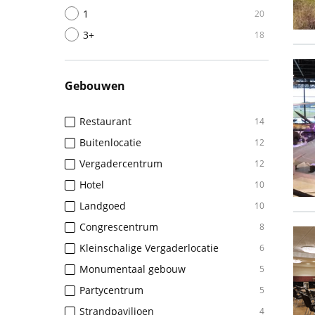
1
20
3+
18
Gebouwen
Restaurant
14
Buitenlocatie
12
Vergadercentrum
12
Hotel
10
Landgoed
10
Congrescentrum
8
Kleinschalige Vergaderlocatie
6
Monumentaal gebouw
5
Partycentrum
5
Strandpaviljoen
4