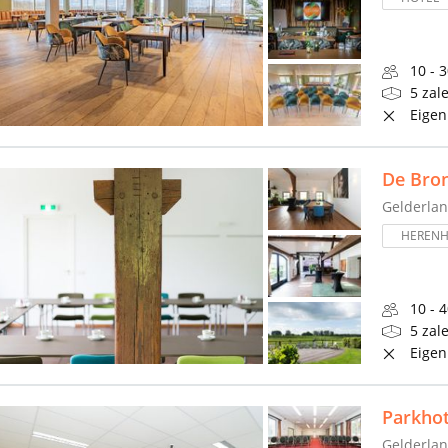
10 - 
5 zal
Eigen
De Bro
Gelderla
HERENH
10 - 
5 zal
Eigen
Parkhot
Gelderla