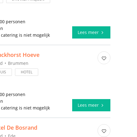
300 personen
en
Lees meer
 catering is niet mogelijk
nckhorst Hoeve
nd
Brummen
UIS
HOTEL
400 personen
en
Lees meer
 catering is niet mogelijk
el De Bosrand
nd
Ede