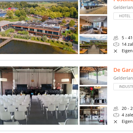
Gelderla
HOTEL
5 - 4
14 za
Eigen
De Gar
Gelderla
INDUSTR
20 - 
4 zal
Eigen