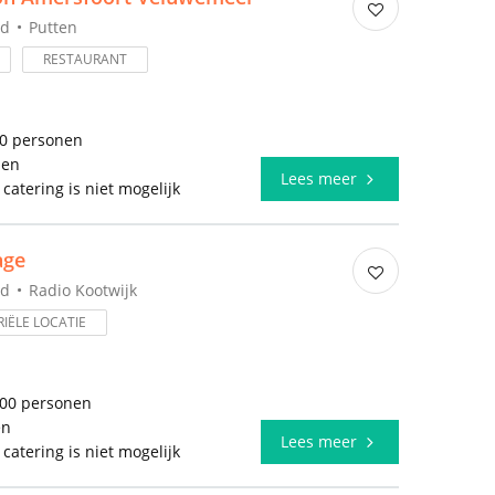
nd
Putten
RESTAURANT
10 personen
len
Lees meer
 catering is niet mogelijk
age
nd
Radio Kootwijk
IËLE LOCATIE
200 personen
en
Lees meer
 catering is niet mogelijk