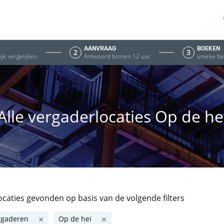
AANVRAAG
BOEKEN
2
3
jk vergelijken
Antwoord binnen 12 uur
unieke be
Alle vergaderlocaties Op de he
locaties gevonden
op basis van de volgende filters
rgaderen
Op de hei