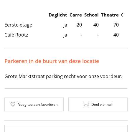
Daglicht
Carre
School
Theatre
Caba
Eerste etage
ja
20
40
70
Café Rootz
ja
-
-
40
Parkeren in de buurt van deze locatie
Grote Marktstraat parking recht voor onze voordeur.
Voeg toe aan favorieten
Deel via mail