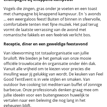
Vogels die zingen, gras onder je voeten en een toast
met champagne bij knappend kampvuur. En 's avonds
... een weergaloos feest! Buiten of binnen in sfeervolle,
comfortabele tenten met fijne muziek. Het pad terug
vormt de laatste verrassing van de avond met
romantische fakkels en een feeëriek verlicht bos.
Receptie, diner en een geweldige feestavond
Van ideevorming tot totaalorganisatie van jullie
bruiloft. We bieden je het gemak van onze mooie
officiële trouwlocatie én organisatie onder één dak.
Vanuit alle vrijheid om te kiezen voor precies die
invulling waar jij gelukkig van wordt. De keuken van Feel
Good TentEvent is in vele stijlen en smaken. Van
outdoor live cooking tot mediterraan buffet of zonnige
barbecue. Onze professionals denken graag mee om
jullie ideeën voor een buitengewoon huwelijk te
vertalen naar een beleving die nog lang in het
geheugen blijft.