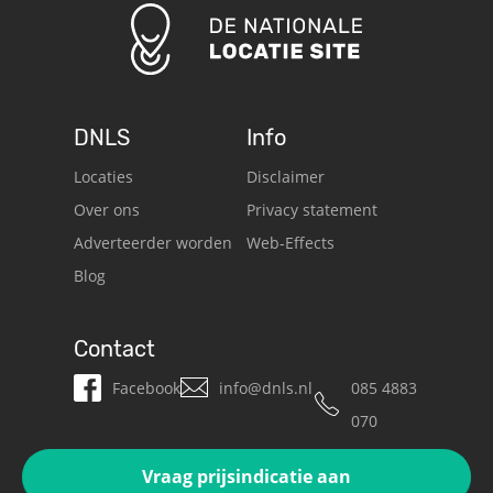
DNLS
Info
Locaties
Disclaimer
Over ons
Privacy statement
Adverteerder worden
Web-Effects
Blog
Contact
Facebook
info@dnls.nl
085 4883
070
Vraag prijsindicatie aan