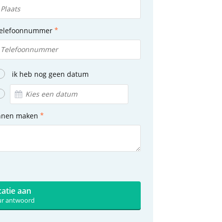
elefoonnummer
ik heb nog geen datum
unnen maken
catie aan
uur antwoord