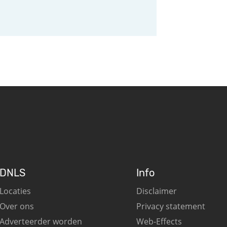
DNLS
Info
Locaties
Disclaimer
Over ons
Privacy statement
Adverteerder worden
Web-Effects