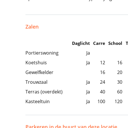
Zalen
Daglicht
Carre
School
Portierswoning
Ja
Koetshuis
Ja
12
16
Gewelfkelder
16
20
Trouwzaal
Ja
24
30
Terras (overdekt)
Ja
40
60
Kasteeltuin
Ja
100
120
Parkeren in de buurt van deze locatie