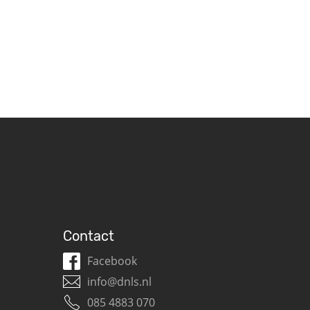
Contact
Facebook
info@dnls.nl
085 4883 070