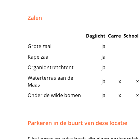
Zalen
Daglicht
Carre
School
Grote zaal
ja
Kapelzaal
ja
Organic stretchtent
ja
Waterterras aan de
ja
x
x
Maas
Onder de wilde bomen
ja
x
x
Parkeren in de buurt van deze locatie