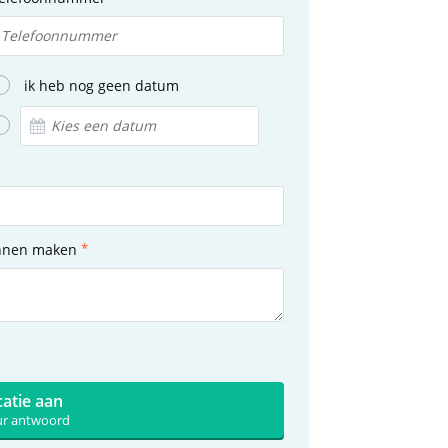
ik heb nog geen datum
unnen maken
catie aan
uur antwoord