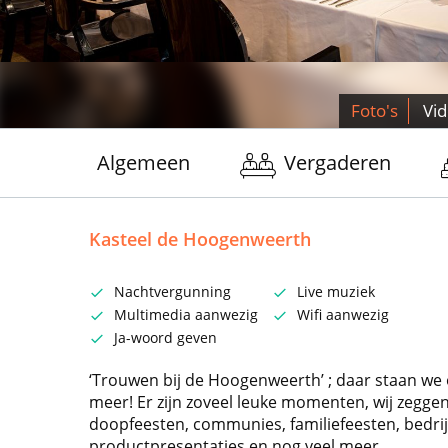
Foto's
Vi
Algemeen
Vergaderen
Kasteel de Hoogenweerth
Nachtvergunning
Live muziek
Multimedia aanwezig
Wifi aanwezig
Ja-woord geven
‘Trouwen bij de Hoogenweerth’ ; daar staan w
meer! Er zijn zoveel leuke momenten, wij zeggen
doopfeesten, communies, familiefeesten, bedrij
productpresentaties en nog veel meer.