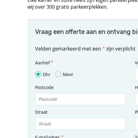
Elke kamer en suite heeft zijn eigen parkeerple
wij over 300 gratis parkeerplekken.
Vraag een offerte aan en ontvang b
Velden gemarkeerd met een
*
zijn verplicht
Aanhef
V
Dhr
Mevr
Postcode
H
Straat
P
E-mailadres
T