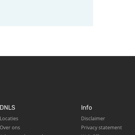
DNLS
Info
Locaties
Disclaimer
Over ons
Privacy statement