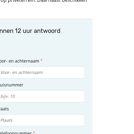
k op privéterrein. Daarnaast beschikken
innen 12 uur antwoord
oor- en achternaam
uisnummer
laats
elefoonnummer