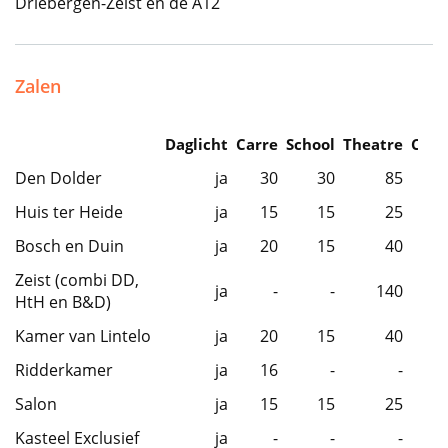
Driebergen-Zeist en de A12
Zalen
Daglicht
Carre
School
Theatre
Caba
Den Dolder
ja
30
30
85
Huis ter Heide
ja
15
15
25
Bosch en Duin
ja
20
15
40
Zeist (combi DD,
ja
-
-
140
HtH en B&D)
Kamer van Lintelo
ja
20
15
40
Ridderkamer
ja
16
-
-
Salon
ja
15
15
25
Kasteel Exclusief
ja
-
-
-