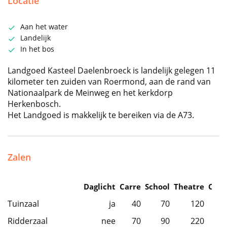
Locatie
Aan het water
Landelijk
In het bos
Landgoed Kasteel Daelenbroeck is landelijk gelegen 11
kilometer ten zuiden van Roermond, aan de rand van
Nationaalpark de Meinweg en het kerkdorp
Herkenbosch.
Het Landgoed is makkelijk te bereiken via de A73.
Zalen
Daglicht
Carre
School
Theatre
Caba
Tuinzaal
ja
40
70
120
Ridderzaal
nee
70
90
220